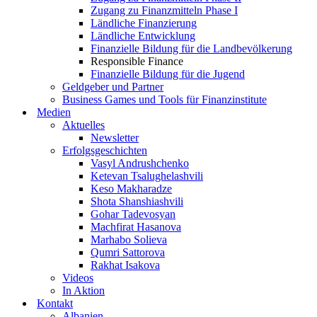
Zugang zu Finanzmitteln Phase I
Ländliche Finanzierung
Ländliche Entwicklung
Finanzielle Bildung für die Landbevölkerung
Responsible Finance
Finanzielle Bildung für die Jugend
Geldgeber und Partner
Business Games und Tools für Finanzinstitute
Medien
Aktuelles
Newsletter
Erfolgsgeschichten
Vasyl Andrushchenko
Ketevan Tsalughelashvili
Keso Makharadze
Shota Shanshiashvili
Gohar Tadevosyan
Machfirat Hasanova
Marhabo Solieva
Qumri Sattorova
Rakhat Isakova
Videos
In Aktion
Kontakt
Albanien