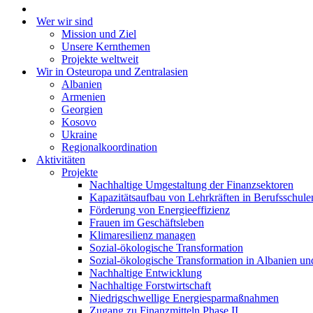
Wer wir sind
Mission und Ziel
Unsere Kernthemen
Projekte weltweit
Wir in Osteuropa und Zentralasien
Albanien
Armenien
Georgien
Kosovo
Ukraine
Regionalkoordination
Aktivitäten
Projekte
Nachhaltige Umgestaltung der Finanzsektoren
Kapazitätsaufbau von Lehrkräften in Berufsschule
Förderung von Energieeffizienz
Frauen im Geschäftsleben
Klimaresilienz managen
Sozial-ökologische Transformation
Sozial-ökologische Transformation in Albanien u
Nachhaltige Entwicklung
Nachhaltige Forstwirtschaft
Niedrigschwellige Energiesparmaßnahmen
Zugang zu Finanzmitteln Phase II