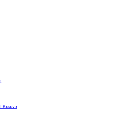
n
nd Kosovo