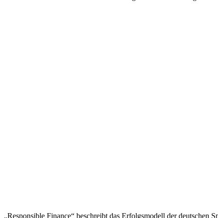
„Responsible Finance“ beschreibt das Erfolgsmodell der deutschen Spar