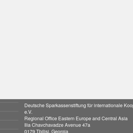
Deutsche Sparkassenstiftung für internationale Koo
e.V.
Regional Office Eastern Europe and Central Asia
Ilia Chavchavadze Avenue 47a
0179 Tbilisi, Georgia