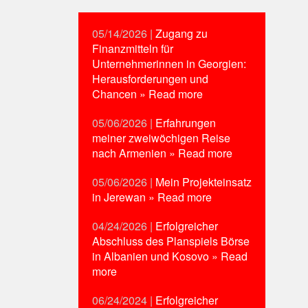
05/14/2026
|
Zugang zu
Finanzmitteln für
Unternehmerinnen in Georgien:
Herausforderungen und
Chancen
» Read more
05/06/2026
|
Erfahrungen
meiner zweiwöchigen Reise
nach Armenien
» Read more
05/06/2026
|
Mein Projekteinsatz
in Jerewan
» Read more
04/24/2026
|
Erfolgreicher
Abschluss des Planspiels Börse
in Albanien und Kosovo
» Read
more
06/24/2024
|
Erfolgreicher