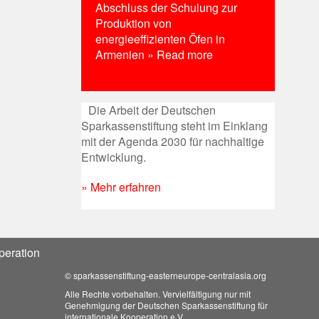
Abschluss der Schulung zur
Produktion von
energieeffizienten Öfen in
Armenien
» Read more
Die Arbeit der Deutschen
Sparkassenstiftung steht im Einklang
mit der Agenda 2030 für nachhaltige
Entwicklung.
» Mehr erfahren
peration
© sparkassenstiftung-easterneurope-centralasia.org
Alle Rechte vorbehalten. Vervielfältigung nur mit
Genehmigung der Deutschen Sparkassenstiftung für
internationale Kooperation e.V.