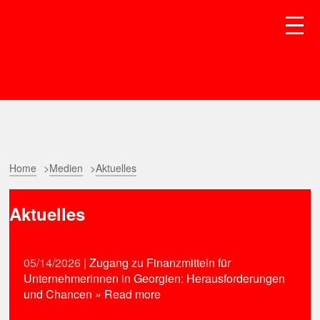
Home
Medien
Aktuelles
Aktuelles
05/14/2026
|
Zugang zu Finanzmitteln für
Unternehmerinnen in Georgien: Herausforderungen
und Chancen
» Read more