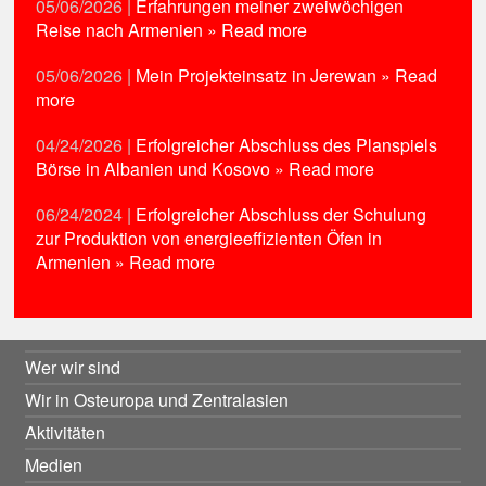
05/06/2026
|
Erfahrungen meiner zweiwöchigen
Reise nach Armenien
» Read more
05/06/2026
|
Mein Projekteinsatz in Jerewan
» Read
more
04/24/2026
|
Erfolgreicher Abschluss des Planspiels
Börse in Albanien und Kosovo
» Read more
06/24/2024
|
Erfolgreicher Abschluss der Schulung
zur Produktion von energieeffizienten Öfen in
Armenien
» Read more
Wer wir sind
Wir in Osteuropa und Zentralasien
Aktivitäten
Medien